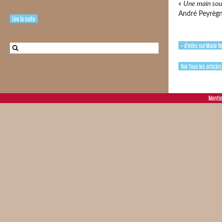
«
Une main soup
André Peyrègn
Lire la suite
+ d'infos sur Marie V
Voir Tous les article
Mentio