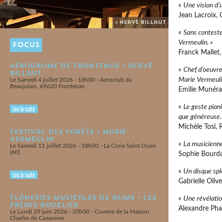
«
Une vision d’
Jean Lacroix,
> Hervé Billaut
«
Sans conteste
Vermeulin. »
FOCUS
Franck Mallet
Aérodrome de Frontenas • Hervé
«
Chef d’oeuvre
Billaut
Marie Vermeulin
Le Samedi 4 juillet 2026 - 18h00 - Aéroclub du
Beaujolais, 69620 Frontenas
Emilie Munéra
«
Le geste pian
Lire la suite
que généreuse.
Michèle Tosi,
Festival des Forêts • Marie
Vermeulin
«
La musicienne 
Le Samedi 11 juillet 2026 - 18h00 - La Croix Saint Ouen
(60)
Sophie Bourda
«
Un disque spl
Lire la suite
Gabrielle Oliv
Flâneries Musicales de Reims • Les
«
Une révélati
Frères Bouclier
Alexandre Ph
Le Lundi 29 juin 2026 - 20h00 - Cuverie de la Maison
Charles de Cazanove