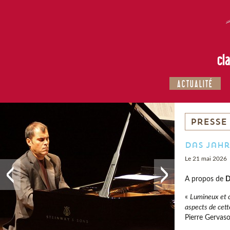
cl
ACTUALITÉ
PRESSE
Das Jahr
Le 21 mai 2026
A propos de
D
«
Lumineux et c
aspects de cett
Pierre Gervas