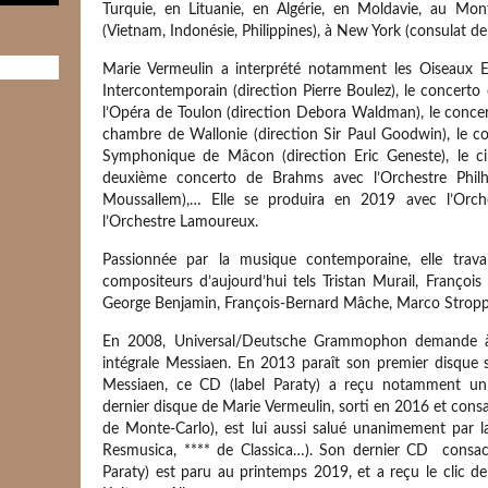
Turquie, en Lituanie, en Algérie, en Moldavie, au Mon
(Vietnam, Indonésie, Philippines), à New York (consulat d
Marie Vermeulin a interprété notamment les Oiseaux 
Intercontemporain (direction Pierre Boulez), le concert
l’Opéra de Toulon (direction Debora Waldman), le conce
chambre de Wallonie (direction Sir Paul Goodwin), le co
Symphonique de Mâcon (direction Eric Geneste), le c
deuxième concerto de Brahms avec l’Orchestre Philh
Moussallem),… Elle se produira en 2019 avec l’Orc
l’Orchestre Lamoureux.
Passionnée par la musique contemporaine, elle travai
compositeurs d’aujourd’hui tels Tristan Murail, François
George Benjamin, François-Bernard Mâche, Marco Stropp
En 2008, Universal/Deutsche Grammophon demande à 
intégrale Messiaen. En 2013 paraît son premier disque s
Messiaen, ce CD (label Paraty) a reçu notamment u
dernier disque de Marie Vermeulin, sorti en 2016 et cons
de Monte-Carlo), est lui aussi salué unanimement par la 
Resmusica, **** de Classica…). Son dernier CD consa
Paraty) est paru au printemps 2019, et a reçu le clic de