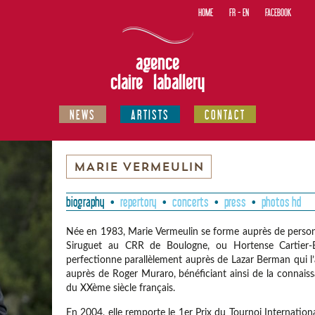
HOME
FR
-
EN
FACEBOOK
agence
claire laballery
NEWS
ARTISTS
CONTACT
MARIE VERMEULIN
biography
repertory
concerts
press
photos hd
Née en 1983, Marie Vermeulin se forme auprès de personn
Siruguet au CRR de Boulogne, ou Hortense Cartier
perfectionne parallèlement auprès de Lazar Berman qui l’a
auprès de Roger Muraro, bénéficiant ainsi de la connais
du XXème siècle français.
En 2004, elle remporte le 1er Prix du Tournoi Internatio