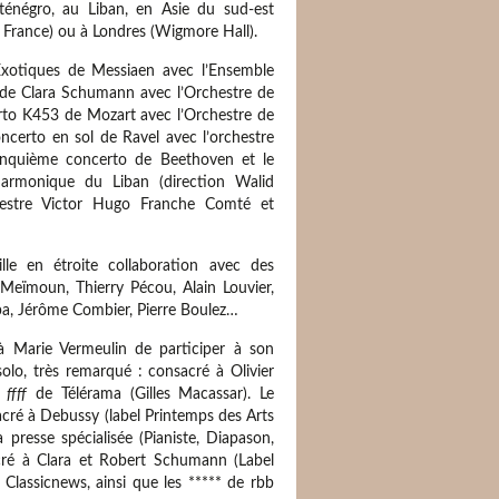
ténégro, au Liban, en Asie du sud-est
e France) ou à Londres (Wigmore Hall).
Exotiques de Messiaen avec l’Ensemble
o de Clara Schumann avec l’Orchestre de
rto K453 de Mozart avec l’Orchestre de
ncerto en sol de Ravel avec l’orchestre
inquième concerto de Beethoven et le
armonique du Liban (direction Walid
hestre Victor Hugo Franche Comté et
lle en étroite collaboration avec des
 Meïmoun, Thierry Pécou, Alain Louvier,
a, Jérôme Combier, Pierre Boulez…
Marie Vermeulin de participer à son
olo, très remarqué : consacré à Olivier
n
ffff
de Télérama (Gilles Macassar). Le
acré à Debussy (label Printemps des Arts
presse spécialisée (Pianiste, Diapason,
cré à Clara et Robert Schumann (Label
 Classicnews, ainsi que les ***** de rbb