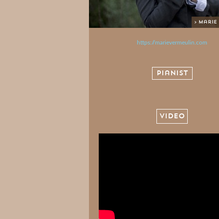
> Marie
https://marievermeulin.com
Pianist
VIDEO