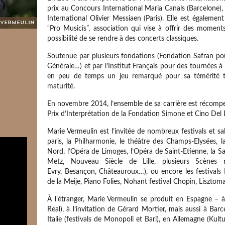
prix au Concours International Maria Canals (Barcelone)
International Olivier Messiaen (Paris). Elle est égalemen
 Vermeulin
“Pro Musicis”, association qui vise à offrir des momen
possibilité de se rendre à des concerts classiques.
Soutenue par plusieurs fondations (Fondation Safran po
Générale…) et par l’Institut Français pour des tournées à
en peu de temps un jeu remarqué pour sa témérité te
maturité.
En novembre 2014, l’ensemble de sa carrière est récompe
Prix d’Interprétation de la Fondation Simone et Cino Del D
Marie Vermeulin est l’invitée de nombreux festivals et sa
paris, la Philharmonie, le théâtre des Champs-Elysées, l
Nord, l’Opéra de Limoges, l’Opéra de Saint-Etienne, la S
Metz, Nouveau Siècle de Lille, plusieurs Scènes na
Evry, Besançon, Châteauroux…), ou encore les festivals
de la Meije, Piano Folies, Nohant festival Chopin, Lisztom
À l’étranger, Marie Vermeulin se produit en Espagne – à
Real), à l’invitation de Gérard Mortier, mais aussi à Bar
Italie (festivals de Monopoli et Bari), en Allemagne (Kul