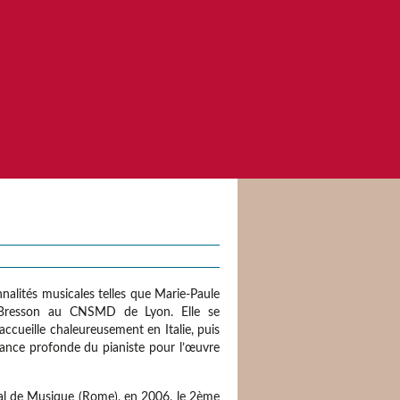
alités musicales telles que Marie-Paule
-Bresson au CNSMD de Lyon. Elle se
ccueille chaleureusement en Italie, puis
sance profonde du pianiste pour l’œuvre
nal de Musique (Rome), en 2006, le 2ème