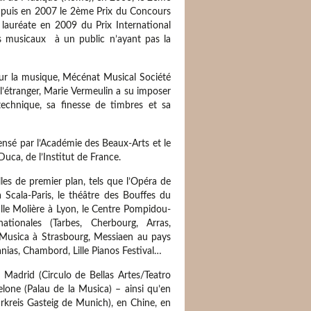
, puis en 2007 le 2ème Prix du Concours
t lauréate en 2009 du Prix International
ts musicaux à un public n’ayant pas la
ur la musique, Mécénat Musical Société
 l’étranger, Marie Vermeulin a su imposer
chnique, sa finesse de timbres et sa
nsé par l’Académie des Beaux-Arts et le
uca, de l’Institut de France.
lles de premier plan, tels que l’Opéra de
a Scala-Paris, le théâtre des Bouffes du
alle Molière à Lyon, le Centre Pompidou-
tionales (Tarbes, Cherbourg, Arras,
 Musica à Strasbourg, Messiaen au pays
anias, Chambord, Lille Pianos Festival…
 Madrid (Circulo de Bellas Artes/Teatro
celone (Palau de la Musica) – ainsi qu’en
turkreis Gasteig de Munich), en Chine, en