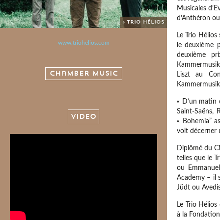
Musicales d’Evi
d’Anthéron ou 
> Trio Hélios
Le Trio Hélios
www.triohelios.com
le deuxième 
deuxième pr
Kammermusikpre
Chamber Music
Liszt au Co
Kammermusikpr
« D’un matin 
Saint-Saëns, 
VIDEO
« Bohemia” as
voit décerner
Diplômé du CNS
telles que le 
ou Emmanuel 
Academy – il s
Jüdt ou Avedi
Le Trio Hélios
à la Fondation