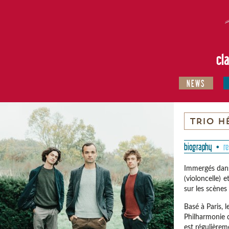
cl
NEWS
TRIO H
biography
r
Immergés dans
(violoncelle) 
sur les scènes 
Basé à Paris, l
Philharmonie d
est régulièrem