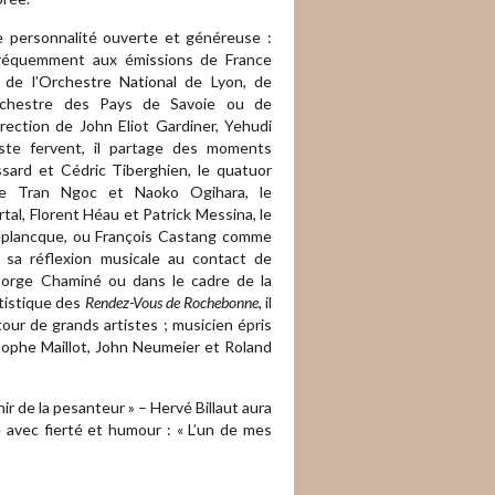
ne personnalité ouverte et généreuse :
e fréquemment aux émissions de France
, de l’Orchestre National de Lyon, de
Orchestre des Pays de Savoie ou de
rection de John Eliot Gardiner, Yehudi
iste fervent, il partage des moments
ssard et Cédric Tiberghien, le quatuor
ane Tran Ngoc et Naoko Ogihara, le
rtal, Florent Héau et Patrick Messina, le
eleplancque, ou François Castang comme
ir sa réflexion musicale au contact de
 Jorge Chaminé ou dans le cadre de la
tistique des
Rendez-Vous de Rochebonne
, il
ur de grands artistes ; musicien épris
stophe Maillot, John Neumeier et Roland
r de la pesanteur » – Hervé Billaut aura
e avec fierté et humour : « L’un de mes