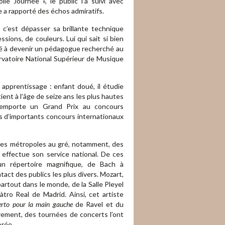
e Journée », le public l’a suivi avec
 a rapporté des échos admiratifs.
, c’est dépasser sa brillante technique
sions, de couleurs. Lui qui sait si bien
dé à devenir un pédagogue recherché au
rvatoire National Supérieur de Musique
 apprentissage : enfant doué, il étudie
nt à l’âge de seize ans les plus hautes
 remporte un Grand Prix au concours
s d’importants concours internationaux
andes métropoles au gré, notamment, des
il effectue son service national. De ces
 un répertoire magnifique, de Bach à
act des publics les plus divers. Mozart,
artout dans le monde, de la Salle Pleyel
ro Real de Madrid. Ainsi, cet artiste
rto pour la main gauche
de Ravel et du
rement, des tournées de concerts l’ont
orée.