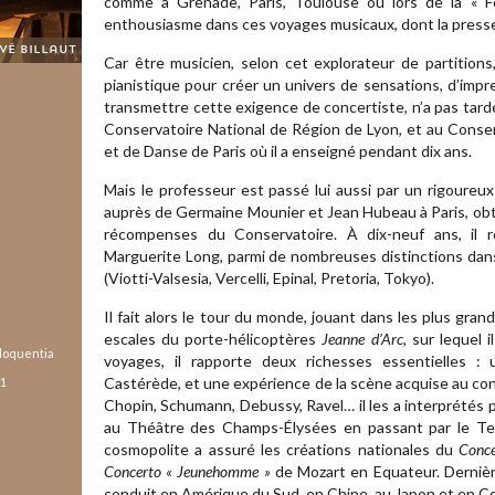
comme à Grenade, Paris, Toulouse ou lors de la « Foll
enthousiasme dans ces voyages musicaux, dont la presse
rvé Billaut
Car être musicien, selon cet explorateur de partitions
pianistique pour créer un univers de sensations, d’impres
transmettre cette exigence de concertiste, n’a pas tar
Conservatoire National de Région de Lyon, et au Conse
et de Danse de Paris où il a enseigné pendant dix ans.
Mais le professeur est passé lui aussi par un rigoureux
auprès de Germaine Mounier et Jean Hubeau à Paris, obtie
récompenses du Conservatoire. À dix-neuf ans, il
Marguerite Long, parmi de nombreuses distinctions dan
(Viotti-Valsesia, Vercelli, Epinal, Pretoria, Tokyo).
Il fait alors le tour du monde, jouant dans les plus gr
escales du porte-hélicoptères
Jeanne d’Arc
, sur lequel 
loquentia
voyages, il rapporte deux richesses essentielles :
Castérède, et une expérience de la scène acquise au cont
21
Chopin, Schumann, Debussy, Ravel… il les a interprétés p
au Théâtre des Champs-Élysées en passant par le Teàt
cosmopolite a assuré les créations nationales du
Conce
Concerto « Jeunehomme »
de Mozart en Equateur. Derniè
conduit en Amérique du Sud, en Chine, au Japon et en C