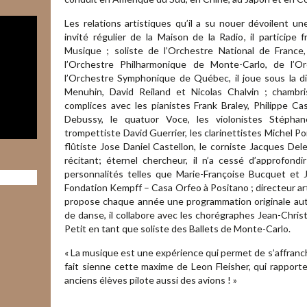
Les relations artistiques qu’il a su nouer dévoilent u
invité régulier de la Maison de la Radio, il particip
Musique ; soliste de l’Orchestre National de France
l’Orchestre Philharmonique de Monte-Carlo, de l’
l’Orchestre Symphonique de Québec, il joue sous la di
Menuhin, David Reiland et Nicolas Chalvin ; chambr
complices avec les pianistes Frank Braley, Philippe Ca
Debussy, le quatuor Voce, les violonistes Stéph
trompettiste David Guerrier, les clarinettistes Michel Po
flûtiste Jose Daniel Castellon, le corniste Jacques D
récitant; éternel chercheur, il n’a cessé d’approfond
personnalités telles que Marie-Françoise Bucquet et
Fondation Kempff – Casa Orfeo à Positano ; directeur ar
propose chaque année une programmation originale auto
de danse, il collabore avec les chorégraphes Jean-Chri
Petit en tant que soliste des Ballets de Monte-Carlo.
« La musique est une expérience qui permet de s’affranchi
fait sienne cette maxime de Leon Fleisher, qui rapport
anciens élèves pilote aussi des avions ! »