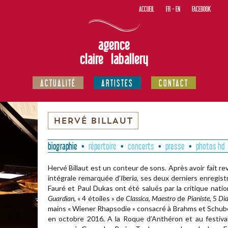
ACCUEIL
FR
-
EN
FACEBOOK
agence
claire laballery
ACTUALITÉ
ARTISTES
CONTACT
HERVÉ BILLAUT
biographie
répertoire
concerts
presse
photos hd
Hervé Billaut est un conteur de sons. Après avoir fait re
intégrale remarquée d’
Iberia
, ses deux derniers enregis
Fauré et Paul Dukas ont été salués par la critique natio
Guardian
, « 4 étoiles » de
Classica
,
Maestro
de
Pianiste,
5
Di
mains « Wiener Rhapsodie » consacré à Brahms et Schub
en octobre 2016. A la Roque d’Anthéron et au festival 