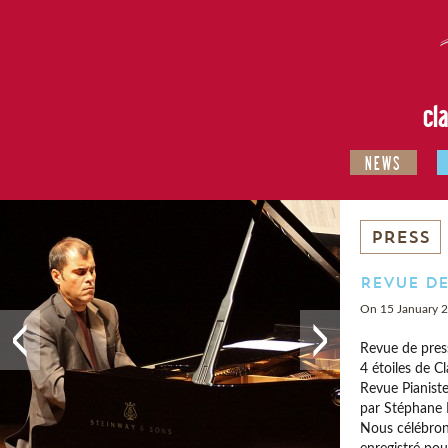
cl
NEWS
PRESS
Revue de
On 15 January 
Revue de pres
4 étoiles de Cl
Revue Pianist
par Stéphane 
Nous célébrons