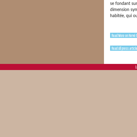
se fondant sur 
dimension symp
habitée, qui o
Read More on Hervé B
Read All press articl
L