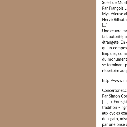
Soleil de Musi
Par François L
Mystérieuse a
Hervé Billaut
[…]
Une œuvre mons
fait autorité) 
étrangeté. En 
qu’un composi
limpides, com
du monument »
se terminant p
répertoire auq
http://www.mu
Concertonet.
Par Simon Cor
[ …] « Enregis
tradition – lig
aux cycles ex
de legato, mise
par une prise 