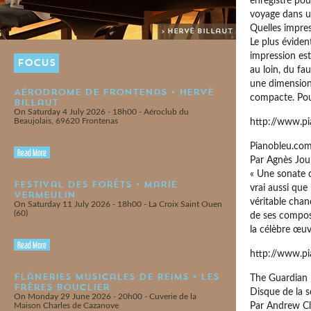
enregistré pou
voyage dans u
Quelles impre
> Hervé Billaut
Le plus éviden
impression es
FOCUS
au loin, du fa
une dimension 
Aérodrome de Frontenas • Hervé
compacte. Pou
Billaut
On Saturday 4 July 2026 - 18h00 - Aéroclub du
Beaujolais, 69620 Frontenas
http://www.
Pianobleu.co
Read More
Par Agnès Jou
« Une sonate q
Festival des Forêts • Marie
vrai aussi que 
Vermeulin
véritable chan
On Saturday 11 July 2026 - 18h00 - La Croix Saint Ouen
(60)
de ses composi
la célèbre œuv
Read More
http://www.pi
Flâneries Musicales de Reims • Les
The Guardian
Frères Bouclier
Disque de la s
On Monday 29 June 2026 - 20h00 - Cuverie de la
Maison Charles de Cazanove
Par Andrew C