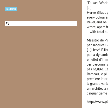
“Dukas: Works
[…]
Read More
Hervé Billaut 
every colour i
Ravel, and he 
wrote, apart 
– with total au
Maestro de Pi
par Jacques B
[…]Hervé Billa
par la dynami
en effet d’imm
ces parcours s
pas négligé. C
Rameau, le plu
première inter
la grande vari
un architecte 
cinquantième 
http://www.p