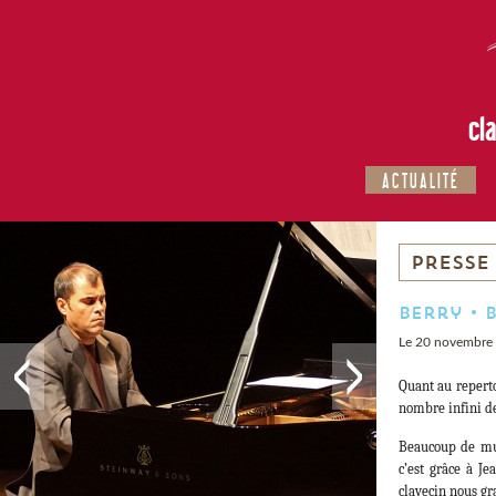
cl
ACTUALITÉ
PRESSE
Berry • 
Le 20 novembre
Quant au reperto
nombre infini d
Beaucoup de musi
c’est grâce à J
clavecin nous gr