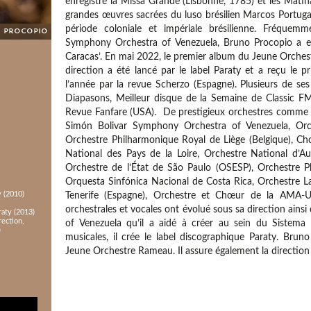
enregistré la Missa Grande (Lisbonne, 1785) et les Matin
grandes œuvres sacrées du luso brésilien Marcos Portugal
période coloniale et impériale brésilienne. Fréquemm
o Procopio
Symphony Orchestra of Venezuela, Bruno Procopio a enr
Caracas’. En mai 2022, le premier album du Jeune Orchest
direction a été lancé par le label Paraty et a reçu le pr
l’année par la revue Scherzo (Espagne). Plusieurs de s
Diapasons, Meilleur disque de la Semaine de Classic FM
Revue Fanfare (USA). De prestigieux orchestres comme 
Simón Bolivar Symphony Orchestra of Venezuela, Orch
Orchestre Philharmonique Royal de Liège (Belgique), Ch
National des Pays de la Loire, Orchestre National d’A
Orchestre de l’État de São Paulo (OSESP), Orchestre Ph
Orquesta Sinfónica Nacional de Costa Rica, Orchestre L
y (2010)
Tenerife (Espagne), Orchestre et Chœur de la AMA-
orchestrales et vocales ont évolué sous sa direction ains
raty (2013)
rection,
of Venezuela qu’il a aidé à créer au sein du Sistema 
)
musicales, il crée le label discographique Paraty. Br
Jeune Orchestre Rameau. Il assure également la direction 