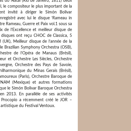
as do Natal (Rio de Janeiro, 1811) deux
, le compositeur le plus important de la
ent invité à diriger le Simón Bolivar
egistré avec lui le disque ‘Rameau in
re Rameau, Guerre et Paix vol.1 sous sa
ix de l’Excellence et meilleur disque de
es disques ont reçu CHOC de Classica, 5
 (UK), Meilleur disque de l’année de la
le Brazilian Symphony Orchestra (OSB),
estre de l’Opéra de Manaus (Brésil),
œur et Orchestre Les Siècles, Orchestre
uvergne, Orchestre des Pays de Savoie,
ilharmonique du Minas Gerais (Brésil),
amoureux (Paris), Orchestre Baroque de
UNAM (Mexique) et autres formations
i que le Simón Bolivar Baroque Orchestra
en 2013. En parallèle de ses activités
uno Procopio a récemment créé le JOR –
artistique du Festival Ventoux.