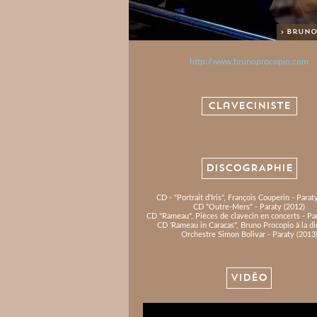
> Brun
http://www.brunoprocopio.com
Claveciniste
DISCOGRAPHIE
CD - "Portrait d'Iris", François Couperin - Parat
CD "Outre-Mers" - Paraty (2012)
CD "Rameau", Pièces de clavecin en concerts - Pa
CD 'Rameau in Caracas", Bruno Procopio à la di
Orchestre Simon Bolivar - Paraty (2013
VIDÉO