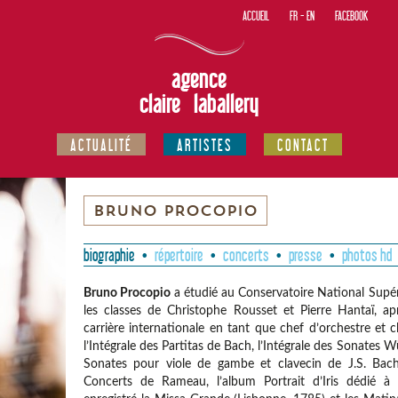
ACCUEIL
FR
-
EN
FACEBOOK
agence
claire laballery
ACTUALITÉ
ARTISTES
CONTACT
BRUNO PROCOPIO
biographie
répertoire
concerts
presse
photos hd
Bruno Procopio
a étudié au Conservatoire National Supé
les classes de Christophe Rousset et Pierre Hantaï, ap
carrière internationale en tant que chef d’orchestre et c
l’Intégrale des Partitas de Bach, l’Intégrale des Sonates W
Sonates pour viole de gambe et clavecin de J.S. Bach,
Concerts de Rameau, l’album Portrait d’Iris dédié à