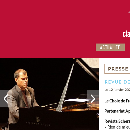
cl
ACTUALITÉ
PRESSE
Revue de
Le 12 janvier 20
Le Choix de F
Partenariat Ap
Revista Scher
« Rien de mieu