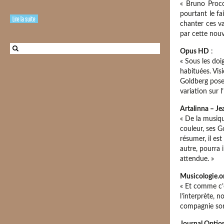
« Bruno Proco
pourtant le fa
Lire la suite
chanter ces va
par cette nouv
Opus HD
:
« Sous les doi
habituées. Vis
Goldberg pose
variation sur l
Artalinna – Je
« De la musiq
couleur, ses G
résumer, il es
autre, pourra 
attendue. »
Musicologie.o
« Et comme c’e
l’interprète, 
compagnie son