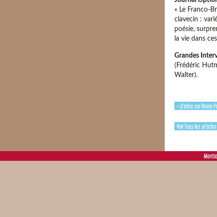
Journal Option
« Le Franco-Br
clavecin : var
poésie, surpre
la vie dans ce
Grandes Inter
(Frédéric Hut
Walter).
+ d'infos sur Bruno 
Voir Tous les article
Mentio