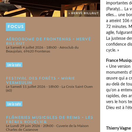
importantes de
(Paraty)… La v
> Hervé Billaut
elles… une bon
a atteint 106 
FOCUS
72 minutes. M
agile, fulgura
La justesse de
Aérodrome de Frontenas • Hervé
Billaut
confidence di
Le Samedi 4 juillet 2026 - 18h00 - Aéroclub du
cycle. »
Beaujolais, 69620 Frontenas
France Musique
Lire la suite
« Une version
monuments d’in
Festival des Forêts • Marie
œuvre qui a cr
Vermeulin
au-delà de tou
Le Samedi 11 juillet 2026 - 18h00 - La Croix Saint Ouen
qu’on a entend
(60)
rapides, des ar
vers le hors t
Lire la suite
Dieu est à l’é
Flâneries Musicales de Reims • Les
Frères Bouclier
Le Lundi 29 juin 2026 - 20h00 - Cuverie de la Maison
Thierry Vagne
Charles de Cazanove