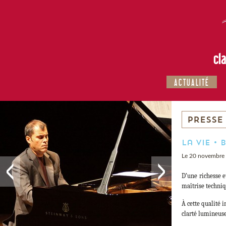
cl
ACTUALITÉ
PRESSE
La Vie •
Le 20 novembre
D’une richesse e
maîtrise techniq
À cette qualité 
clarté lumineuse