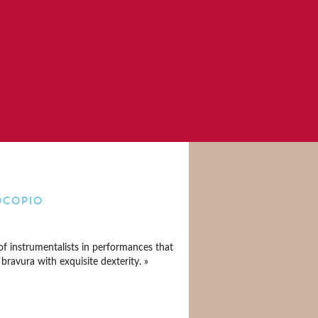
ocopio
of instrumentalists in performances that
bravura with exquisite dexterity. »