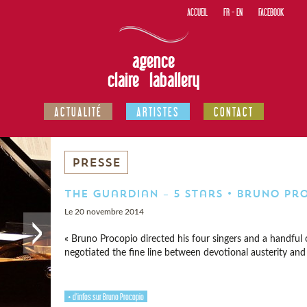
ACCUEIL
FR
-
EN
FACEBOOK
agence
claire laballery
ACTUALITÉ
ARTISTES
CONTACT
PRESSE
The Guardian – 5 stars • Bruno Pr
Le 20 novembre 2014
« Bruno Procopio directed his four singers and a handful 
negotiated the fine line between devotional austerity and 
+ d'infos sur Bruno Procopio