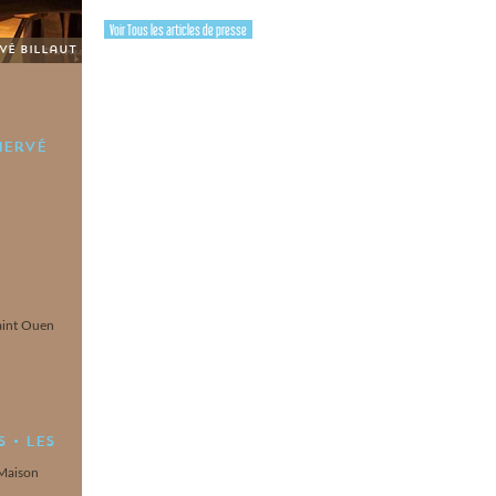
Voir Tous les articles de presse
rvé Billaut
Hervé
u
Saint Ouen
 • Les
 Maison