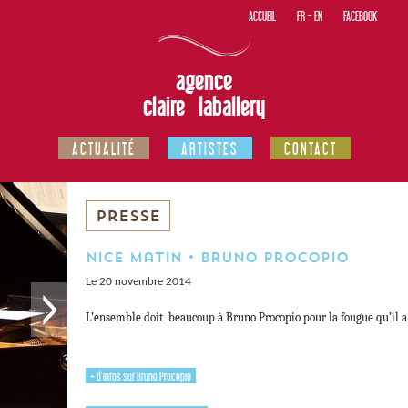
ACCUEIL
FR
-
EN
FACEBOOK
agence
claire laballery
ACTUALITÉ
ARTISTES
CONTACT
PRESSE
Nice Matin • Bruno Procopio
Le 20 novembre 2014
L’ensemble doit beaucoup à Bruno Procopio pour la fougue qu’il a 
+ d'infos sur Bruno Procopio