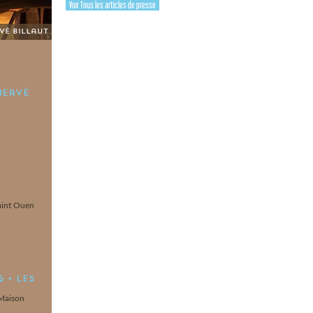
Voir Tous les articles de presse
rvé Billaut
Hervé
u
Saint Ouen
 • Les
 Maison