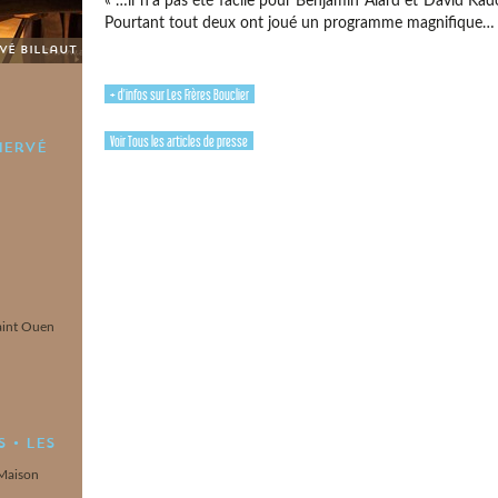
« …il n’a pas été facile pour Benjamin Alard et David Kad
Pourtant tout deux ont joué un programme magnifique…
> François Chaplin
+ d'infos sur Les Frères Bouclier
Voir Tous les articles de presse
Hervé
u
Saint Ouen
 • Les
 Maison