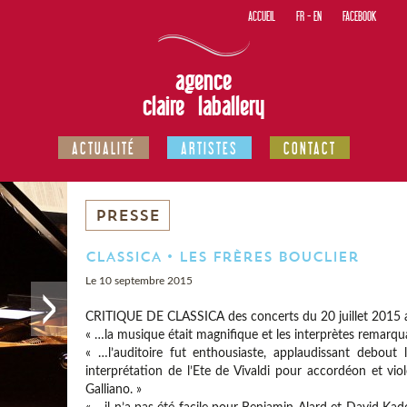
ACCUEIL
FR
-
EN
FACEBOOK
agence
claire laballery
ACTUALITÉ
ARTISTES
CONTACT
PRESSE
CLASSICA • Les Frères Bouclier
Le 10 septembre 2015
CRITIQUE DE CLASSICA des concerts du 20 juillet 2015 
« …la musique était magnifique et les interprètes remarqua
« …l’auditoire fut enthousiaste, applaudissant debout
interprétation de l’Ete de Vivaldi pour accordéon et v
Galliano. »