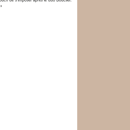
ouch de s’imposer après le duo Bouclier.
 »