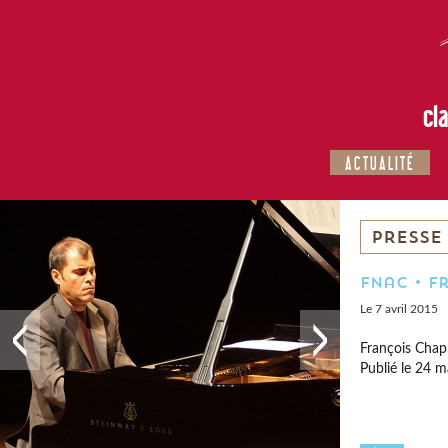
cl
ACTUALITÉ
PRESSE
Fnac • F
Le 7 avril 2015
François Chapl
Publié le 24 