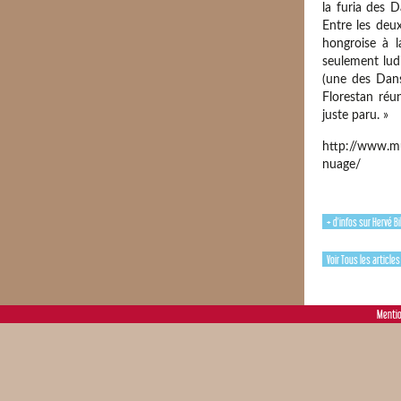
la furia des D
Entre les deu
hongroise à 
seulement lud
(une des Dans
Florestan réu
juste paru. »
http://www.mu
nuage/
+ d'infos sur Hervé Bi
Voir Tous les article
Mentio