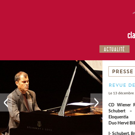
cl
ACTUALITÉ
PRESSE
Revue de
Le 13 décembre
CD Wiener R
Schubert –
Eloquentia
Duo Hervé Bil
I- Schubert, B