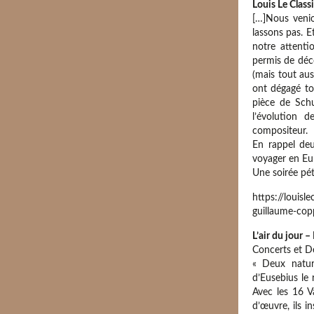
Louis Le Class
[…]Nous veni
lassons pas. E
notre attenti
permis de déco
(mais tout aus
ont dégagé to
pièce de Sch
l’évolution 
compositeur.
En rappel deu
voyager en Eur
Une soirée pét
https://louisl
guillaume-cop
L’air du jour 
Concerts et 
« Deux natur
d’Eusebius le
Avec les 16 V
d’œuvre, ils i