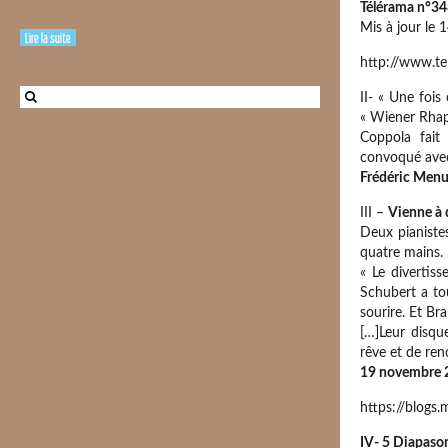
Télérama n°3
Mis à jour le
Lire la suite
http://www.te
II- « Une fois
« Wiener Rhaps
Coppola fait 
convoqué avec 
Frédéric Menu,
III –
Vienne à 
Deux pianiste
quatre mains.
« Le diverti
Schubert a to
sourire. Et B
[…]Leur disqu
rêve et de ren
19 novembre 2
https://blogs
IV- 5 Diapason