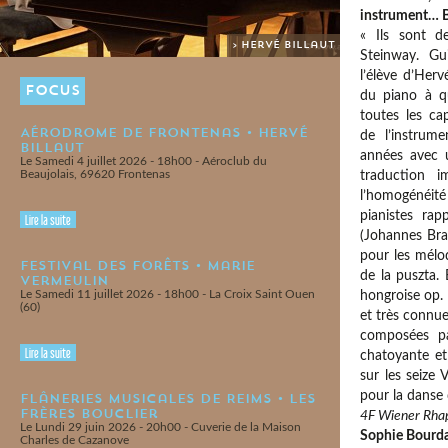
instrument… Be
« Ils sont d
> Hervé Billaut
Steinway. Gu
l’élève d’Herv
FOCUS
du piano à q
toutes les ca
Aérodrome de Frontenas • Hervé
de l’instrume
Billaut
années avec u
Le Samedi 4 juillet 2026 - 18h00 - Aéroclub du
Beaujolais, 69620 Frontenas
traduction i
l’homogénéit
pianistes rap
Lire la suite
(Johannes Bra
pour les mélo
Festival des Forêts • Marie
de la puszta.
Vermeulin
Le Samedi 11 juillet 2026 - 18h00 - La Croix Saint Ouen
hongroise op. 
(60)
et très connu
composées pa
Lire la suite
chatoyante et
sur les seize
pour la danse 
Flâneries Musicales de Reims • Les
Frères Bouclier
4F Wiener Rhap
Le Lundi 29 juin 2026 - 20h00 - Cuverie de la Maison
Sophie Bourda
Charles de Cazanove