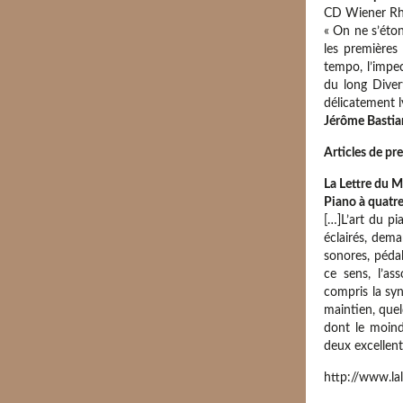
CD Wiener Rh
« On ne s’éto
les premières
tempo, l’impec
du long Diver
délicatement l
Jérôme Bastia
Articles de pr
La Lettre du M
Piano à quatre
[…]L’art du p
éclairés, dem
sonores, pédal
ce sens, l’as
compris la syn
maintien, que
dont le moind
deux excellent
http://www.la