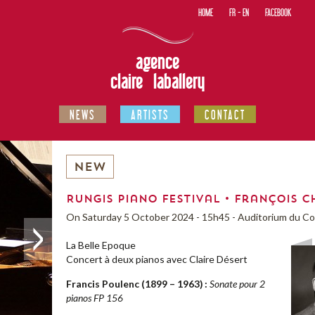
HOME
FR
-
EN
FACEBOOK
agence
claire laballery
NEWS
ARTISTS
CONTACT
NEW
Rungis Piano Festival • François C
On Saturday 5 October 2024 - 15h45 - Auditorium du Co
La Belle Epoque
Concert à deux pianos avec Claire Désert
Francis Poulenc (1899 – 1963) :
Sonate pour 2
pianos FP 156