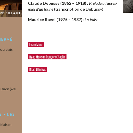
Claude Debussy
(1862 – 1918) :
Prélude à l’après-
midi d’un faune
(transcription de Debussy)
rvé Billaut
Maurice Ravel (1975 – 1937)
:
La Valse
Hervé
Learn More
aujolais,
Read More on François Chaplin
Read All news
t Ouen (60)
 • Les
a Maison