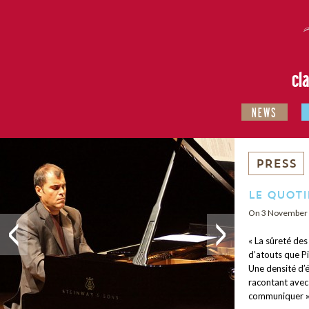
cl
NEWS
PRESS
Le Quoti
On 3 November
« La sûreté des 
d’atouts que Pi
Une densité d’é
racontant avec 
communiquer