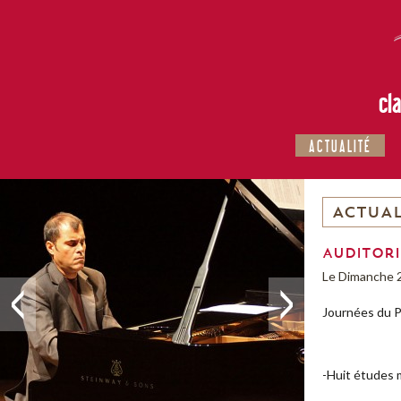
cl
ACTUALITÉ
ACTUAL
Auditori
Le Dimanche 2
Journées du P
-Huit études m