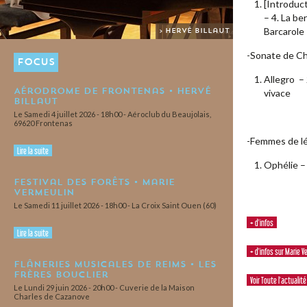
[Introduct
– 4. La be
Barcarole 
> Hervé Billaut
-Sonate de Ch
FOCUS
Allegro –
Aérodrome de Frontenas • Hervé
vivace
Billaut
Le Samedi 4 juillet 2026 - 18h00 - Aéroclub du Beaujolais,
69620 Frontenas
-Femmes de lé
Lire la suite
Ophélie –
Festival des Forêts • Marie
Vermeulin
Le Samedi 11 juillet 2026 - 18h00 - La Croix Saint Ouen (60)
+ d'infos
Lire la suite
+ d'infos sur Marie V
Flâneries Musicales de Reims • Les
Frères Bouclier
Voir Toute l'actualité
Le Lundi 29 juin 2026 - 20h00 - Cuverie de la Maison
Charles de Cazanove