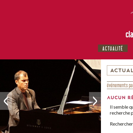
cl
ACTUALITÉ
ACTUAL
événements pa
Aucun r
Il semble q
recherche p
Rechercher 