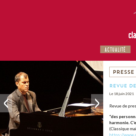
cl
ACTUALITÉ
PRESSE
Revue de
Le 18 juin 2021
Revue de pres
“des personna
harmonie. C’e
(Classique mai
https://www.c