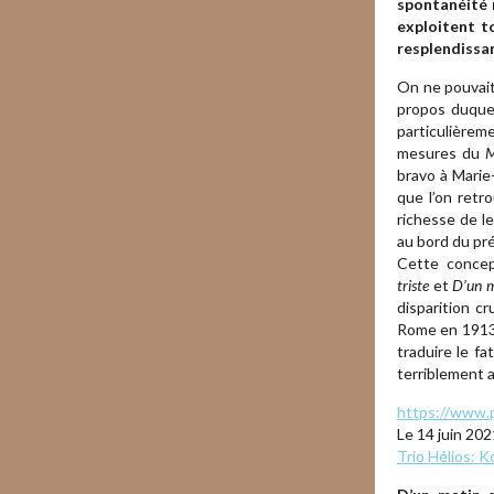
spontanéité 
exploitent to
resplendissan
On ne pouvait
propos duquel
particulièreme
mesures du
M
bravo à Marie
que l’on retr
richesse de le
au bord du pré
Cette concep
triste
et
D’un m
disparition c
Rome en 1913.
traduire le fa
terriblement 
https://www.pi
Le 14 juin 202
Trio Hélios: K