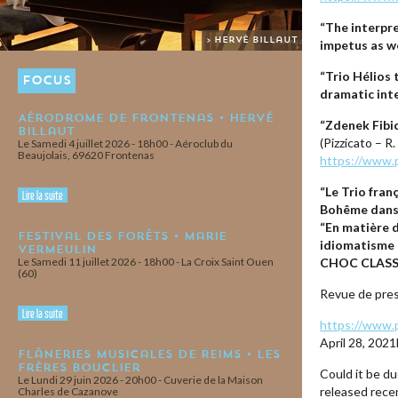
“The interpre
> Hervé Billaut
> François 
impetus as we
“Trio Hélios 
FOCUS
dramatic int
Aérodrome de Frontenas • Hervé
“Zdenek Fibic
Billaut
(Pizzicato – R.
Le Samedi 4 juillet 2026 - 18h00 - Aéroclub du
Beaujolais, 69620 Frontenas
https://www.p
“Le Trio fran
Lire la suite
Bohême dans 
“En matière d
Festival des Forêts • Marie
idiomatisme 
Vermeulin
Le Samedi 11 juillet 2026 - 18h00 - La Croix Saint Ouen
CHOC CLAS
(60)
Revue de pres
Lire la suite
https://www.
April 28, 202
Flâneries Musicales de Reims • Les
Frères Bouclier
Could it be d
Le Lundi 29 juin 2026 - 20h00 - Cuverie de la Maison
released recen
Charles de Cazanove