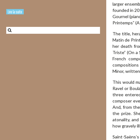
larger ensembl
founded in 201
Lire la suite
Gournel (pian
Printemps” (A
The title, he
Matin de Print
her death fro
Triste” (On a 
French compo
compositions 
Minor, written
This would ma
Ravel or Boul
three entered
composer ever
And, from the 
the prize. Sh
atonality, an
how gravely il
Saint-Saëns’s