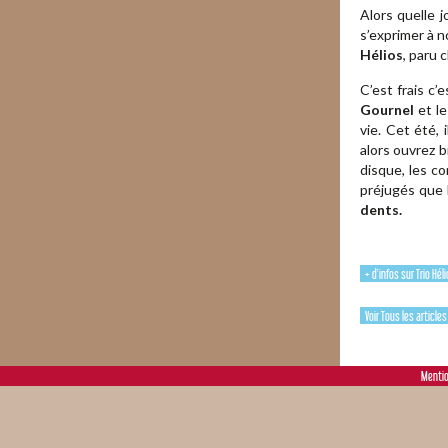
Alors quelle 
s’exprimer à 
Hélios
, paru 
C’est frais c’
Gournel
et le
vie. Cet été,
alors ouvrez b
disque, les c
préjugés que l
dent
s.
+ d'infos sur Trio Hél
Voir Tous les article
Mentio