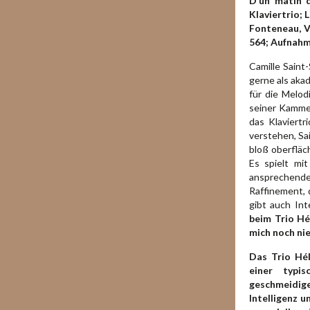
D’un matin d
Klaviertrio; 
Fonteneau, Vi
564; Aufnahm
Camille Saint
gerne als aka
für die Melod
seiner Kammer
das Klaviert
verstehen, Sa
bloß oberfläc
Es spielt mi
ansprechenden
Raffinement, 
gibt auch In
beim Trio Hé
mich noch nie
Das Trio Hél
einer typis
geschmeidig
Intelligenz 