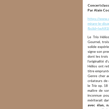
Concertclass
Par Alain Co
https://www.c
mirare-le-dis
fbclid=IwA
Le Trio Hélio
Gournel, troi
solide expéri
signe son pre
dont les troi
l’originalité
Hélios ont re
titre emprunté
Genre cher au
créateurs de 
le
Trio
op. 18 
maître de so
inconnue pour
mériterait d
avec élan, n