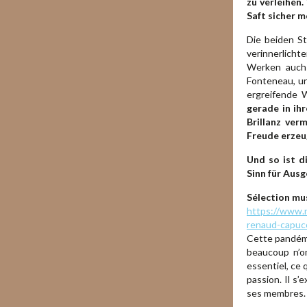
zu verleihen.
Saft sicher m
Die beiden St
verinnerlicht
Werken auch 
Fonteneau, u
ergreifende 
gerade in ih
Brillanz ver
Freude erzeu
Und so ist d
Sinn für Aus
Sélection mu
https://www.rt
renaud-capu
Cette pandémi
beaucoup n’o
essentiel, ce 
passion. Il s’
ses membres.